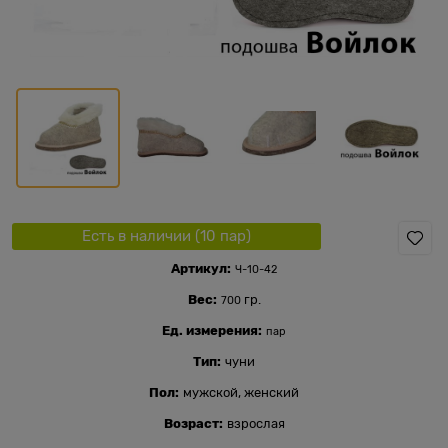
Есть в наличии (
10
пар
)
Артикул:
Ч-10-42
Вес:
гр.
700
Ед. измерения:
пар
Тип:
чуни
Пол:
мужской, женский
Возраст:
взрослая