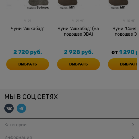
Ч-21
Ч-21 МП
Ч-10 МП
Чуни "Ашхабад"
Чуни "Ашхабад" (на
Чуни "Соня"
подошве ЭВА)
подошве ЭВ
2 720
 руб.
2 928
 руб.
от
1 290
 
ВЫБРАТЬ
ВЫБРАТЬ
ВЫБРАТЬ
МЫ В СОЦ СЕТЯХ
Категории
Информация