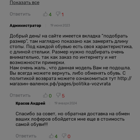
23,5, а у вас 24см, но из-за скоса носка и очень
Показать все
закругленной внутрь пятки -я в них не влезаю!!!? И
почему вы не пишите в описании к каждой модели на
Ответить
4
1
какую ногу -узкую, полную они подходят? Поскольку
моя средняя нога утонула по полноте в лоферах,
Администратор
19 июня 2023
которые мне жмут на 37 размер ...и тапки на 37 размер
мне тоже подошли!
Добрый день! на сайте имеется вкладка "подобрать
размер", там наглядно показано как замерять длину
стопы. Под каждой обувью есть своя характеристика,
с длиной стельки. Размер нужно подбирать очень
внимательно, так как заказ по интернету и нет
возможности примерки.
Нам очень жаль , что данная модель Вам не подошла.
Вы всегда можете вернуть, либо обменять обувь. С
политикой возврата можете ознакомиться тут http://
магазин-валенок.рф/pages/politika-vozvrata
Ответить
0
5
Красов Андрей
19 января 2024
Спасибо за совет, но обратная доставка на обмен
ваших лоферов обойдется мне еще в стоимость
самой обуви!!!
Ответить
4
0