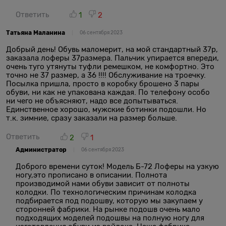
Ответить
1
2
Татьяна Маланина
06 сентября 2023
Добрый день! Обувь маломерит, на мой стандартный 37р,
заказала лоферы 37размера. Пальчик упирается впереди,
очень туго утянуты туфли ремешком, не комфортно. Это
точно не 37 размер, а 36 !!!! Обслуживание на троечку.
Посылка пришла, просто в коробку брошено 3 пары
обуви, ни как не упакована каждая. По телефону особо
ни чего не объясняют, надо все допытываться.
Единственное хорошо, мужские ботинки подошли. Но
т.к. зимние, сразу заказали на размер больше.
Ответить
2
1
Администратор
06 сентября 2023
Доброго времени суток! Модель Б-72 Лоферы на узкую
ногу,это прописано в описании. Полнота
производимой нами обуви зависит от полноты
колодки. По технологическим причинам колодка
подбирается под подошву, которую мы закупаем у
сторонней фабрики. На рынке подошв очень мало
подходящих моделей подошвы на полную ногу для