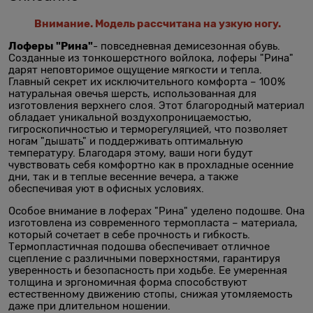
Внимание. Модель рассчитана на узкую ногу.
Лоферы "Рина"
- повседневная демисезонная обувь.
Созданные из тонкошерстного войлока, лоферы "Рина"
дарят неповторимое ощущение мягкости и тепла.
Главный секрет их исключительного комфорта – 100%
натуральная овечья шерсть, использованная для
изготовления верхнего слоя. Этот благородный материал
обладает уникальной воздухопроницаемостью,
гигроскопичностью и терморегуляцией, что позволяет
ногам "дышать" и поддерживать оптимальную
температуру. Благодаря этому, ваши ноги будут
чувствовать себя комфортно как в прохладные осенние
дни, так и в теплые весенние вечера, а также
обеспечивая уют в офисных условиях.
Особое внимание в лоферах "Рина" уделено подошве. Она
изготовлена из современного термопласта – материала,
который сочетает в себе прочность и гибкость.
Термопластичная подошва обеспечивает отличное
сцепление с различными поверхностями, гарантируя
уверенность и безопасность при ходьбе. Ее умеренная
толщина и эргономичная форма способствуют
естественному движению стопы, снижая утомляемость
даже при длительном ношении.