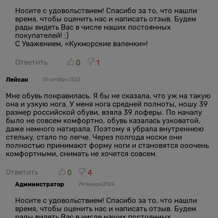
Носите с удовольствием! Спасибо за то, что нашли
время, чтобы оценить нас и написать отзыв. Будем
рады видеть Вас в числе наших постоянных
покупателей! :)
С Уважением, «Кукморские валенки»!
Ответить
0
1
Лейсан
05 октября 2023
Мне обувь понравилась. Я бы не сказала, что уж на такую
она и узкую нога. У меня нога средней полноты, ношу 39
размер российской обуви, взяла 39 лоферы. По началу
было не совсем комфортно, обувь казалась узковатой,
даже немного натирала. Поэтому я убрала внутреннюю
стельку, стало по легче. Через полгода носки они
полностью принимают форму ноги и становятся ооочень
комфортными, снимать не хочется совсем.
Ответить
0
4
Администратор
24 января 2024
Носите с удовольствием! Спасибо за то, что нашли
время, чтобы оценить нас и написать отзыв. Будем
рады видеть Вас в числе наших постоянных