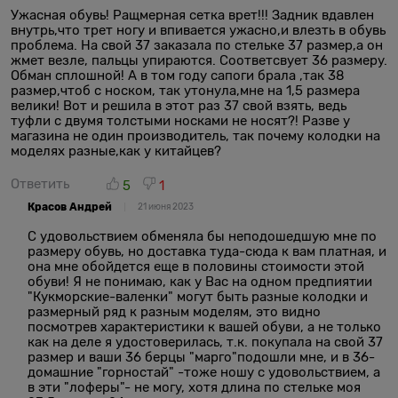
Ужасная обувь! Ращмерная сетка врет!!! Задник вдавлен
внутрь,что трет ногу и впивается ужасно,и влезть в обувь
проблема. На свой 37 заказала по стельке 37 размер,а он
жмет везле, пальцы упираются. Соответсвует 36 размеру.
Обман сплошной! А в том году сапоги брала ,так 38
размер,чтоб с носком, так утонула,мне на 1,5 размера
велики! Вот и решила в этот раз 37 свой взять, ведь
туфли с двумя толстыми носками не носят?! Разве у
магазина не один производитель, так почему колодки на
моделях разные,как у китайцев?
Ответить
5
1
Красов Андрей
21 июня 2023
C удовольствием обменяла бы неподошедшую мне по
размеру обувь, но доставка туда-сюда к вам платная, и
она мне обойдется еще в половины стоимости этой
обуви! Я не понимаю, как у Вас на одном предпиятии
"Кукморские-валенки" могут быть разные колодки и
размерный ряд к разным моделям, это видно
посмотрев характеристики к вашей обуви, а не только
как на деле я удостоверилась, т.к. покупала на свой 37
размер и ваши 36 берцы "марго"подошли мне, и в 36-
домашние "горностай" -тоже ношу с удовольствием, а
в эти "лоферы"- не могу, хотя длина по стельке моя