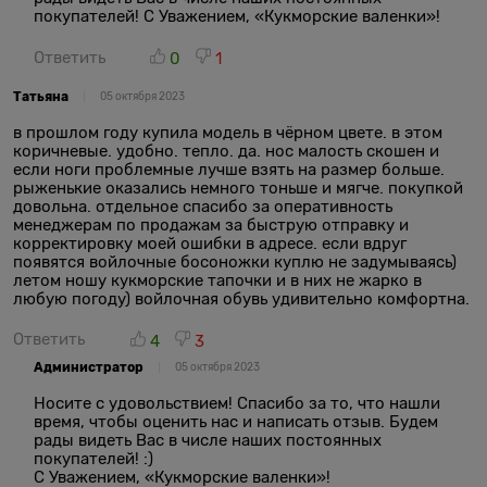
покупателей! С Уважением, «Кукморские валенки»!
Ответить
0
1
Татьяна
05 октября 2023
в прошлом году купила модель в чёрном цвете. в этом
коричневые. удобно. тепло. да. нос малость скошен и
если ноги проблемные лучше взять на размер больше.
рыженькие оказались немного тоньше и мягче. покупкой
довольна. отдельное спасибо за оперативность
менеджерам по продажам за быструю отправку и
корректировку моей ошибки в адресе. если вдруг
появятся войлочные босоножки куплю не задумываясь)
летом ношу кукморские тапочки и в них не жарко в
любую погоду) войлочная обувь удивительно комфортна.
Ответить
4
3
Администратор
05 октября 2023
Носите с удовольствием! Спасибо за то, что нашли
время, чтобы оценить нас и написать отзыв. Будем
рады видеть Вас в числе наших постоянных
покупателей! :)
С Уважением, «Кукморские валенки»!