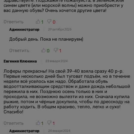
Здравствуйте. Подскажите пожалуйста, в зеленом,или
синем цвете (или морской волны) можно приобрести у
вас данную обувь? Очень хочется другие цвета!
Ответить
1
0
Администратор
29 октября 2025
Добрый день. Пока не планируем)
Ответить
0
1
Евгения Клюкина
23 января 2024
Лоферы прекрасны! На свой 39-40 взяла сразу 40 р-р.
Первые несколько дней был туговат подъём, но в течение
недели всё уселось как надо. Обработала обувь
водоотталкивающим средством и даже дождь небольшой
пережила в них. Позднюю осень только в них и
проходила, не возможно вылезти из них. Сначала купила
рыжие, потом и чёрные докупила, чтобы по дресскоду на
работу ходить. В общем красиво, тепло, легко и сухо!
Спасибо!
Ответить
1
1
Администратор
24 января 2024