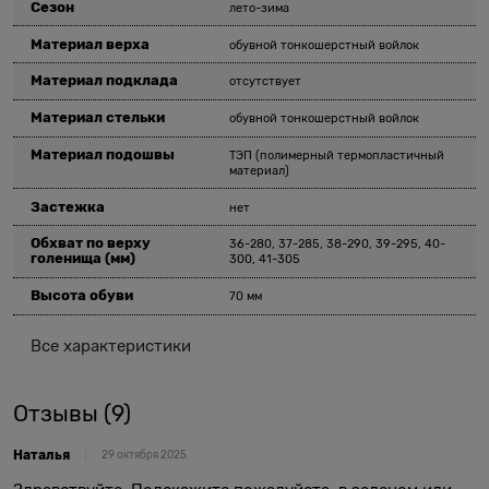
Сезон
лето-зима
Материал верха
обувной тонкошерстный войлок
Материал подклада
отсутствует
Материал стельки
обувной тонкошерстный войлок
Материал подошвы
ТЭП (полимерный термопластичный
материал)
Застежка
нет
Обхват по верху
36-280, 37-285, 38-290, 39-295, 40-
голенища
(мм)
300, 41-305
Высота обуви
70 мм
Все характеристики
Отзывы
(9)
Наталья
29 октября 2025