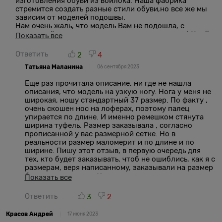
изготовления обуви из войлока. Наша фабрика
стремится создать разные стили обуви,но все же мы
зависим от моделей подошвы.
Нам очень жаль, что модель Вам не подошла, с
политикой возврата можете ознакомиться тут http://
Показать все
магазин-валенок.рф/pages/politika-vozvrata
Если упаковывать каждую обувь, изменится вес и
Ответить
2
4
габариты, соответственно цена доставки. Мы
Татьяна Маланина
стараемся угодить клиентам, чтобы цена была
06 сентября 2023
комфортная для всех.
Еще раз прочитала описание, ни где не нашла
Менеджеры всегда на связи и стараются помочь
описания, что модель на узкую ногу. Нога у меня не
клиенту, ответить на все вопросы клиента. Приносим
широкая, ношу стандартный 37 размер. По факту ,
наши извинения, если Ваш вопрос не был
очень скошен нос на лоферах, поэтому палец
удовлетворен. Спасибо за отзыв. Ваши отзывы делают
упирается по длине. И именно ремешком стянута
нас лучше. Надеемся и дальше видеть Вас в числе
ширина туфель. Размер заказывала , согласно
наших постоянных покупателей!
прописанной у вас размерной сетке. Но в
реальности размер маломерит и по длине и по
ширине. Пишу этот отзыв, в первую очередь для
тех, кто будет заказывать, чтоб не ошиблись, как я с
размерам, веря написанному, заказывали на размер
больше эту модель. Честно, я очень расстроилась,
Показать все
когда померила туфли.
Ответить
3
2
Красов Андрей
17 июня 2023