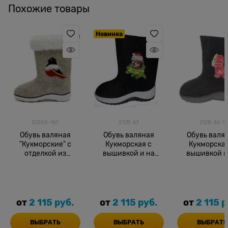
Похожие товары
Новинка
202АО-143
212В-63
212В-60-1
Обувь валяная
Обувь валяная
Обувь валя
"Кукморские" с
Кукморская с
Кукморская
отделкой из
вышивкой и на
вышивкой и
искусственного
подошве
подошве
меха на
формованной
подошве
от
2 115
 руб.
от
2 115
 руб.
от
2 115
 р
ВЫБРАТЬ
ВЫБРАТЬ
ВЫБРАТЬ