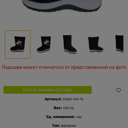
Подошва может отличаться от представленной на фото
Есть в наличии (
23
пар
)
Артикул:
212АО-143-15
Вес:
гр.
920
Ед. измерения:
пар
Тип:
валенки