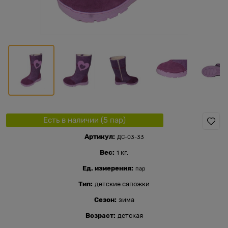
Есть в наличии (
5
пар
)
Артикул:
ДС-03-33
Вес:
кг.
1
Ед. измерения:
пар
Тип:
детские сапожки
Сезон:
зима
Возраст:
детская