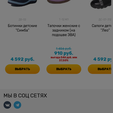
ДБ-02
Т-12 МП
ДС-07-312
Ботинки детские
Тапочки женские с
Сапоги детские
"Симба"
задником (на
"Лео"
подошве ЭВА)
1 456
 руб.
910
 руб.
выгода
546 руб.
или
4 592
 руб.
4 592
 ру
37,50%
ВЫБРАТЬ
ВЫБРАТЬ
ВЫБРАТЬ
МЫ В СОЦ СЕТЯХ