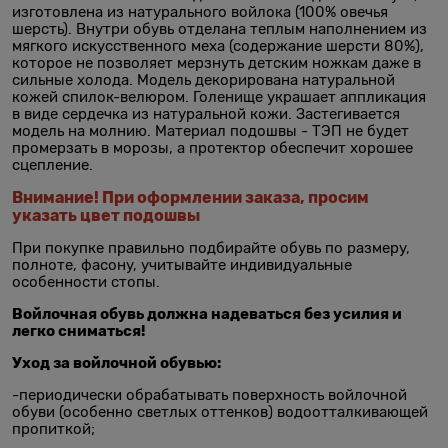
изготовлена из натурального войлока (100% овечья
шерсть). Внутри обувь отделана теплым наполнением из
мягкого искусственного меха (содержание шерсти 80%),
которое не позволяет мерзнуть детским ножкам даже в
сильные холода. Модель декорирована натуральной
кожей спилок-велюром. Голенище украшает аппликация
в виде сердечка из натуральной кожи. Застегивается
модель на молнию. Материал подошвы - ТЭП не будет
промерзать в морозы, а протектор обеспечит хорошее
сцепление.
Внимание! При оформлении заказа, просим
указать цвет подошвы
При покупке правильно подбирайте обувь по размеру,
полноте, фасону, учитывайте индивидуальные
особенности стопы.
Войлочная обувь должна надеваться без усилия и
легко сниматься!
Уход за войлочной обувью:
-периодически обрабатывать поверхность войлочной
обуви (особенно светлых оттенков) водоотталкивающей
пропиткой;