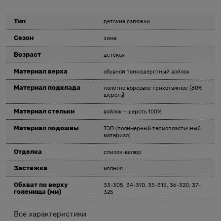
Тип
детские сапожки
Сезон
зима
Возраст
детская
Материал верха
обувной тонкошерстный войлок
Материал подклада
полотно ворсовое трикотажное (80%
шерсть)
Материал стельки
войлок - шерсть 100%
Материал подошвы
ТЭП (полимерный термопластичный
материал)
Отделка
спилок-велюр
Застежка
молния
Обхват по верху
33-305, 34-310, 35-315, 36-320, 37-
голенища
(мм)
325
Все характеристики