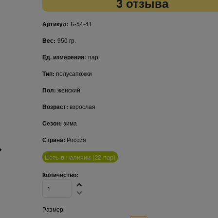
3 отзыва
Артикул:
Б-54-41
Вес:
950
гр.
Ед. измерения:
пар
Тип:
полусапожки
Пол:
женский
Возраст:
взрослая
Сезон:
зима
Страна:
Россия
Есть в наличии (
22
пар
)
Количество:
Размер