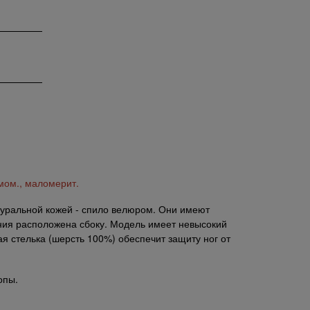
мом., маломерит.
туральной кожей - спило велюром. Они имеют
ния расположена сбоку. Модель имеет невысокий
 стелька (шерсть 100%) обеспечит защиту ног от
опы.