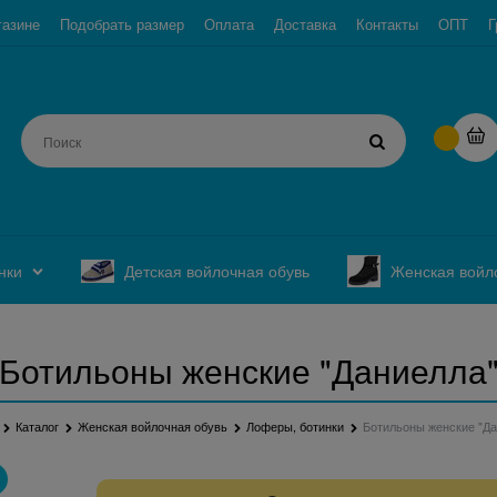
газине
Подобрать размер
Оплата
Доставка
Контакты
ОПТ
Г
нки
Детская войлочная обувь
Женская войл
Ботильоны женские "Даниелла
Каталог
Женская войлочная обувь
Лоферы, ботинки
Ботильоны женские "Да