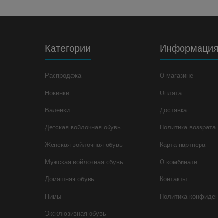
Категории
Информаци
Распродажа
О магазине
Новинки
Оплата
Валенки
Доставка
Детская войлочная обувь
Политика возврата
Женская войлочная обувь
Карта партнера
Мужская войлочная обувь
О комбинате
Домашняя обувь
Контакты
Пимы
Политика конфиде
Эксклюзивная обувь