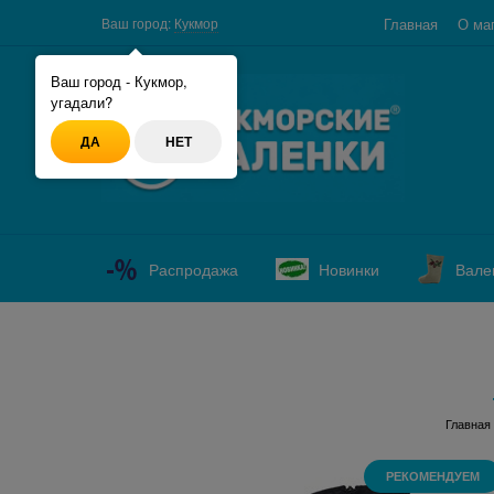
Главная
О ма
Ваш город:
Кукмор
Ваш город - Кукмор,
угадали?
ДА
НЕТ
Распродажа
Новинки
Вале
Главная
РЕКОМЕНДУЕМ