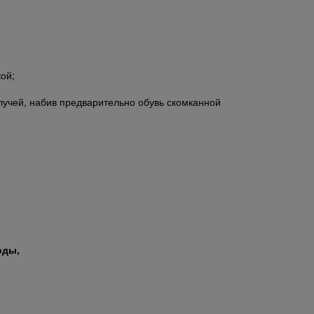
ой;
лучей, набив предварительно обувь скомканной
оды,