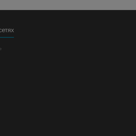
сетях
е