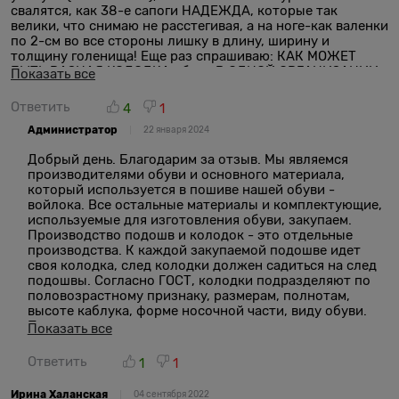
свалятся, как 38-е сапоги НАДЕЖДА, которые так
велики, что снимаю не расстегивая, а на ноге-как валенки
по 2-см во все стороны лишку в длину, ширину и
толщину голенища! Еще раз спрашиваю: КАК МОЖЕТ
БЫТЬ РАЗНАЯ КОЛОДКА обуви В ОДНОЙ ОРГАНИЗАЦИИ,
Показать все
ведь вы же не КИТАЙ??? Почему, если по стельке одна
обувь подошла, то заказав такой же размер другой
Ответить
4
1
модели ока оказывается мала или велика? ПОЧЕМУ у
Администратор
вашего магазина нет реальных магазинов, хотя бы в
22 января 2024
крупных городах, чтоб померить обувь, чтоб не
Добрый день. Благодарим за отзыв. Мы являемся
обменивать ее с ценой доставки равной стоимости
производителями обуви и основного материала,
обуви!
который используется в пошиве нашей обуви -
войлока. Все остальные материалы и комплектующие,
используемые для изготовления обуви, закупаем.
Производство подошв и колодок - это отдельные
производства. К каждой закупаемой подошве идет
своя колодка, след колодки должен садиться на след
подошвы. Согласно ГОСТ, колодки подразделяют по
половозрастному признаку, размерам, полнотам,
высоте каблука, форме носочной части, виду обуви.
Поэтому нельзя использовать одну и ту же колодку
Показать все
для разного вида обуви.
Ответить
1
1
Ирина Халанская
04 сентября 2022