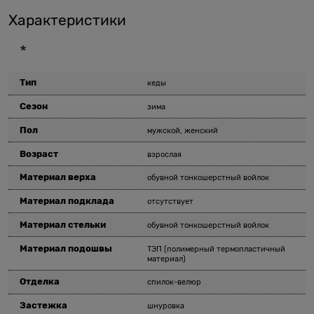
Характеристики
*
Тип
кеды
Сезон
зима
Пол
мужской, женский
Возраст
взрослая
Материал верха
обувной тонкошерстный войлок
Материал подклада
отсутствует
Материал стельки
обувной тонкошерстный войлок
Материал подошвы
ТЭП (полимерный термопластичный
материал)
Отделка
спилок-велюр
Застежка
шнуровка