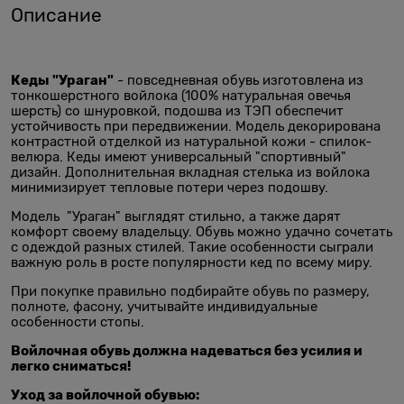
Описание
Кеды "Ураган"
- повседневная обувь изготовлена из
тонкошерстного войлока (100% натуральная овечья
шерсть) со шнуровкой, подошва из ТЭП обеспечит
устойчивость при передвижении. Модель декорирована
контрастной отделкой из натуральной кожи - спилок-
велюра. Кеды имеют универсальный "спортивный"
дизайн. Дополнительная вкладная стелька из войлока
минимизирует тепловые потери через подошву.
Модель "Ураган" выглядят стильно, а также дарят
комфорт своему владельцу. Обувь можно удачно сочетать
с одеждой разных стилей. Такие особенности сыграли
важную роль в росте популярности кед по всему миру.
При покупке правильно подбирайте обувь по размеру,
полноте, фасону, учитывайте индивидуальные
особенности стопы.
Войлочная обувь должна надеваться без усилия и
легко сниматься!
Уход за войлочной обувью: