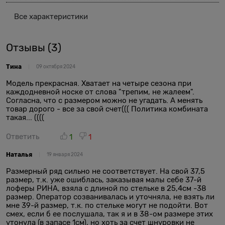
Все характеристики
Отзывы
(3)
Тина
09 октября 2024
Модель прекрасная. Хватает на четыре сезона при
каждодневной носке от слова "трепим, не жалеем".
Согласна, что с размером можно не угадать. А менять
товар дорого - все за свой счет((( Политика комбината
такая... ((((
Ответить
1
1
Наталья
19 января 2024
Размерный ряд сильно не соответствует. На свой 37,5
размер, т.к. уже ошиблась, заказывая малы себе 37-й
лоферы РИНА, взяла с длиной по стельке в 25,4см -38
размер. Оператор созванивалась и уточняла, не взять ли
мне 39-й размер, т.к. по стельке могут не подойти. Вот
смех, если б ее послушала, так я и в 38-ом размере этих
утонула (в запасе 1см), но хоть за счет шнуровки не