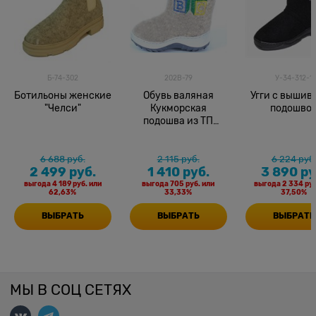
Б-74-302
202В-79
У-34-312-1
Ботильоны женские
Обувь валяная
Угги с вышив
"Челси"
Кукморская
подошво
подошва из ТП
нат.выш. 17
6 688
 руб.
2 115
 руб.
6 224
 руб
2 499
 руб.
1 410
 руб.
3 890
 ру
выгода
4 189 руб.
или
выгода
705 руб.
или
выгода
2 334 руб
62,63%
33,33%
37,50%
ВЫБРАТЬ
ВЫБРАТЬ
ВЫБРАТЬ
МЫ В СОЦ СЕТЯХ