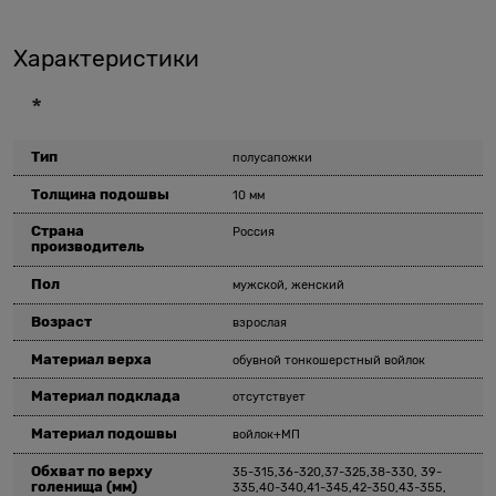
Характеристики
*
Тип
полусапожки
Толщина подошвы
10 мм
Страна
Россия
производитель
Пол
мужской, женский
Возраст
взрослая
Материал верха
обувной тонкошерстный войлок
Материал подклада
отсутствует
Материал подошвы
войлок+МП
Обхват по верху
35-315,36-320,37-325,38-330, 39-
голенища
(мм)
335,40-340,41-345,42-350,43-355,