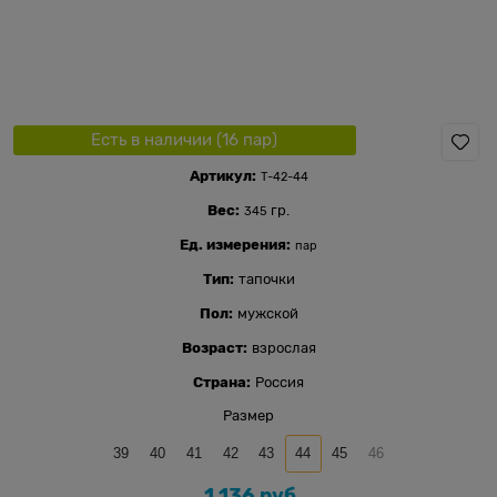
Есть в наличии (
16
пар
)
Артикул:
Т-42-44
Вес:
гр.
345
Ед. измерения:
пар
Тип:
тапочки
Пол:
мужской
Возраст:
взрослая
Страна:
Россия
Размер
39
40
41
42
43
44
45
46
1 136
 руб.