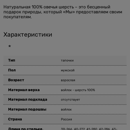
Натуральная 100% овечья шерсть – это бесценный
подарок природы, который «Мы» предоставляем своим
покупателям.
Характеристики
*
Тип
тапочки
Пол
мужской
Возраст
взрослая
Материал верха
войлок - шерсть 100%
Материал подклада
отсутствует
Материал подошвы
войлок
Страна
Россия
Длина по стельке,
39-266, 40-272, 41-280, 42-286, 43-