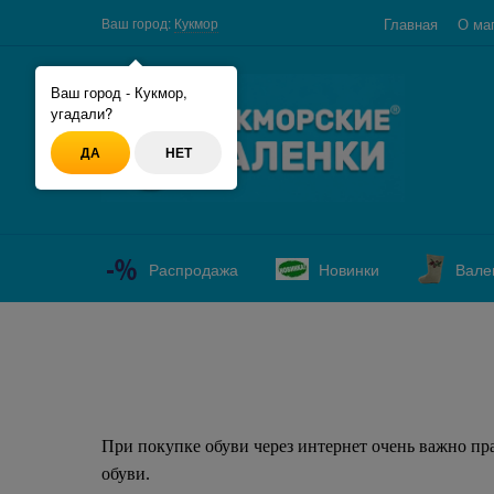
Главная
О ма
Ваш город:
Кукмор
Ваш город - Кукмор,
угадали?
ДА
НЕТ
Распродажа
Новинки
Вале
При покупке обуви через интернет очень важно п
обуви.