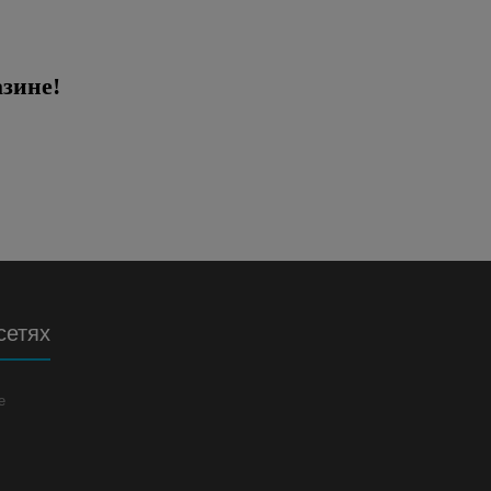
зине!
сетях
е