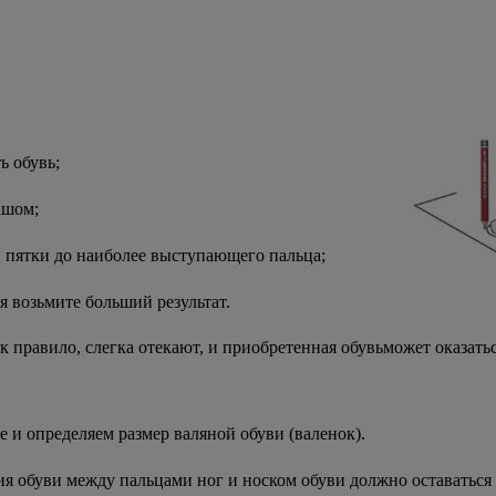
ь обувь;
ашом;
 пятки до наиболее выступающего пальца;
ия возьмите больший результат.
ак правило, слегка отекают, и приобретенная обувьможет оказатьс
е и определяем размер валяной обуви (валенок).
ия обуви между пальцами ног и носком обуви должно оставаться