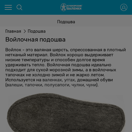
Подошва
Главная
Подошва
Войлочная подошва
Войлок - это валяная шерсть, спрессованная в плотный
нетканый материал. Войлок хорошо выдерживает
низкие температуры и способен долгое время
удерживать тепло. Войлочная подошва идеально
подходит для сухой морозной зимы, а в войлочных
тапочках не холодно зимой и не жарко летом.
Используется на
валенках
,
уггах
, домашней обуви
(
валеши
,
тапочки
,
полусапоги
,
чулки
,
чуни
).