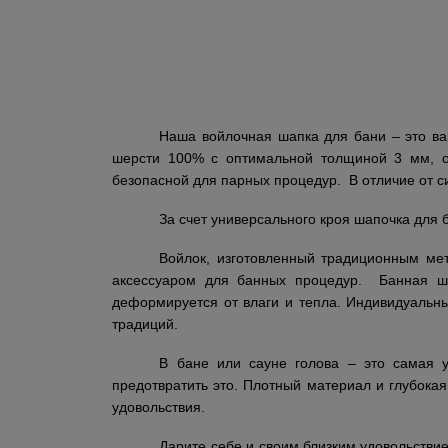
Наша войлочная шапка для бани – это ва
шерсти 100% с оптимальной толщиной 3 мм, он
безопасной для парных процедур. В отличие от с
За счет универсального кроя шапочка для 
Войлок, изготовленный традиционным ме
аксессуаром для банных процедур. Банная ша
деформируется от влаги и тепла. Индивидуальн
традиций.
В бане или сауне голова – это самая у
предотвратить это. Плотный материал и глубока
удовольствия.
Дарите себе и своим близким удовольстви