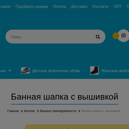
газине
Подобрать размер
Оплата
Доставка
Контакты
ОПТ
Г
нки
Детская войлочная обувь
Женская войл
Банная шапка с вышивкой
Главная
Каталог
Банные принадлежности
Банная шапка с вышивкой