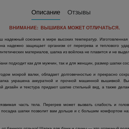
Описание
Отзывы
ВНИМАНИЕ: ВЫШИВКА МОЖЕТ ОТЛИЧАТЬСЯ.
ш надежный союзник в мире высоких температур. Изготовленная 
а надежно защищает организм от перегрева и теплового удар
интетических материалов, шапка из войлока не плавится и не выде
бани подходит как для мужчин, так и для женщин, размер шапки сос
тодом мокрой валки, обладает долговечностью и прекрасно сох
пка украшена аккуратной и прочной машинной вышивкой. Выш
ый дизайн и текстура придают шапке стильный вид, а также дел
язвимая часть тела. Перегрев может вызвать слабость и голов
я посадка шапки позволит вам дольше и с большим комфортом на
е от банного отдыха! Шапка для бани и сауны — это отличный под