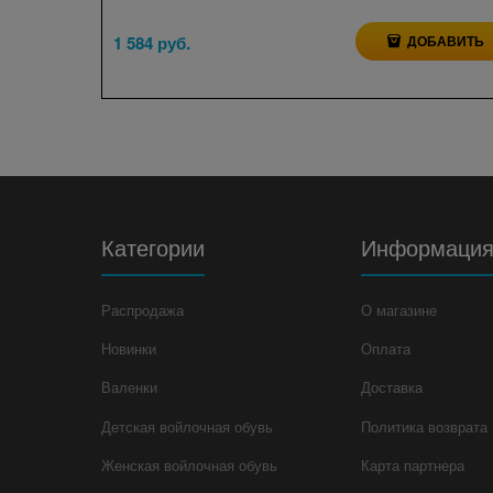
1 584
 руб.
ДОБАВИТЬ
Категории
Информаци
Распродажа
О магазине
Новинки
Оплата
Валенки
Доставка
Детская войлочная обувь
Политика возврата
Женская войлочная обувь
Карта партнера