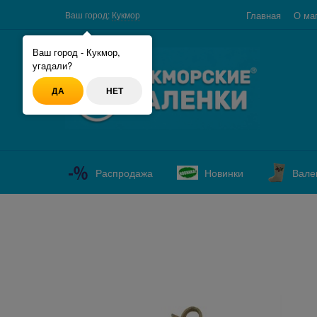
Главная
О ма
Ваш город:
Кукмор
Ваш город - Кукмор,
угадали?
ДА
НЕТ
Распродажа
Новинки
Вале