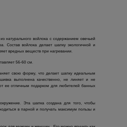
из натурального войлока с содержанием овечьей
а. Состав войлока делает шапку экологичной и
ляет вредных веществ при нагревании.
тавляет 56-60 см.
раняет свою форму, что делает шапку идеальным
ивка выполнена качественно, не линяет и не
ают ее отличным подарком для любителей банных
окружение. Эта шапка создана для того, чтобы
ходиться в парной и получать максимум пользы и
арок для мужчин и женщин. Его можно вручить как