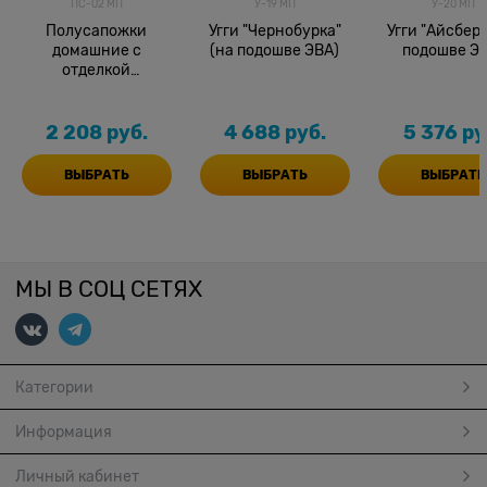
ПС-02 МП
У-19 МП
У-20 МП
Полусапожки
Угги "Чернобурка"
Угги "Айсберг
домашние с
(на подошве ЭВА)
подошве ЭВ
отделкой
"Горностай" на
подошве ЭВА
2 208
 руб.
4 688
 руб.
5 376
 ру
ВЫБРАТЬ
ВЫБРАТЬ
ВЫБРАТЬ
МЫ В СОЦ СЕТЯХ
Категории
Информация
Личный кабинет