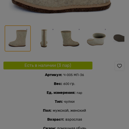
Есть в наличии (
3
пар
)
Артикул:
Ч-005 МП-36
Вес:
гр.
600
Ед. измерения:
пар
Тип:
чулки
Пол:
мужской, женский
Возраст:
взрослая
Сезон:
домашняя обувь