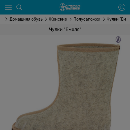
ог
Домашняя обувь
Женские
Полусапожки
Чулки "Еме
Чулки "Емеля"