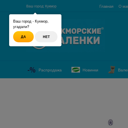
Главная
О ма
Ваш город:
Кукмор
Ваш город - Кукмор,
угадали?
ДА
НЕТ
Распродажа
Новинки
Вале