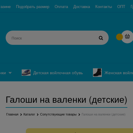
газине
Подобрать размер
Оплата
Доставка
Контакты
ОПТ
Г
нки
Детская войлочная обувь
Женская войл
Галоши на валенки (детские)
Главная
Каталог
Сопутствующие товары
Галоши на валенки (детские)