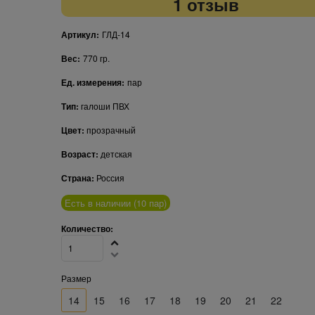
1 отзыв
Артикул:
ГЛД-14
Вес:
770
гр.
Ед. измерения:
пар
Тип:
галоши ПВХ
Цвет:
прозрачный
Возраст:
детская
Страна:
Россия
Есть в наличии (
10
пар
)
Количество:
Размер
14
15
16
17
18
19
20
21
22