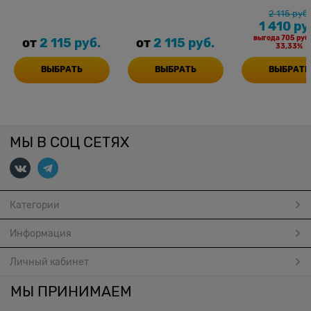
2 115
 руб.
1 410
 ру
выгода
705 руб
от
2 115
 руб.
от
2 115
 руб.
33,33%
ВЫБРАТЬ
ВЫБРАТЬ
ВЫБРАТЬ
МЫ В СОЦ СЕТЯХ
Категории
Информация
Личный кабинет
МЫ ПРИНИМАЕМ