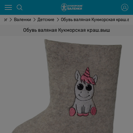
алог
Валенки
Детские
Обувь валяная Кукморская краш.в
Обувь валяная Кукморская краш.выш