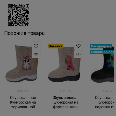
Похожие товары
Новинка
Распродажа
Скидка 33,33%
202В-61-1
202В-60
212в-79
Обувь валяная
Обувь валяная
Обувь валя
Кукморская на
Кукморская на
Кукморск
формованной
формованной
подошва из
подошве
подошве
краш.вы