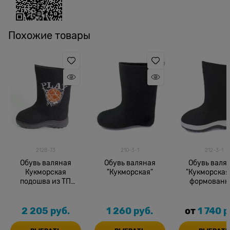
Похожие товары
212В-73
210-3-1
212-3-1
Обувь валяная
Обувь валяная
Обувь валя
Кукморская
"Кукморская"
"Кукморская
подошва из ТП
формованн
краш.выш.
подошве
2 205
 руб.
1 260
 руб.
от
1 740
 р