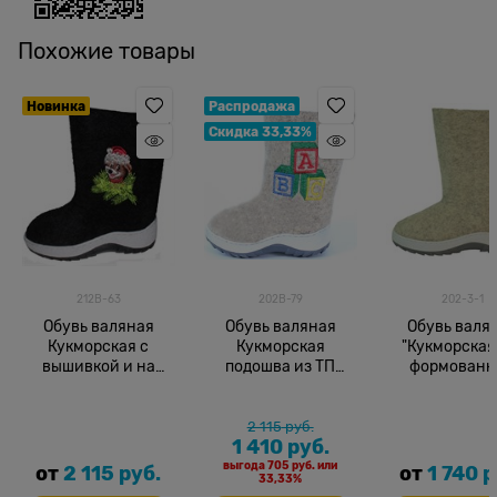
Похожие товары
Новинка
Распродажа
Скидка 33,33%
212В-63
202В-79
202-3-1
Обувь валяная
Обувь валяная
Обувь валя
Кукморская с
Кукморская
"Кукморская
вышивкой и на
подошва из ТП
формованн
подошве
нат.выш. 17
подошве
2 115
 руб.
1 410
 руб.
выгода
705 руб.
или
от
2 115
 руб.
от
1 740
 р
33,33%