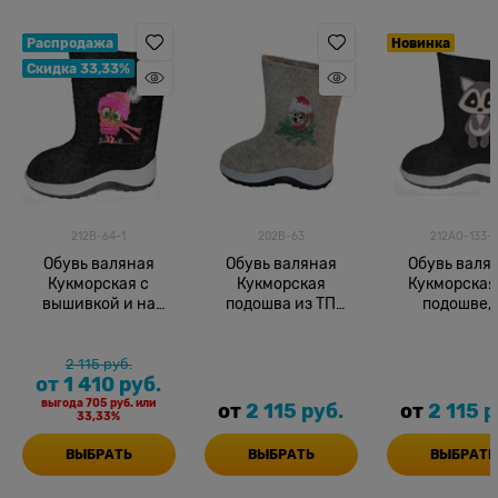
Распродажа
Новинка
Скидка 33,33%
212В-64-1
202В-63
212АО-133-1
Обувь валяная
Обувь валяная
Обувь валя
Кукморская с
Кукморская
Кукморская
вышивкой и на
подошва из ТП
подошве, 
подошве
нат.выш. 15
аппликаци
2 115
 руб.
от
1 410
 руб.
выгода
705 руб.
или
от
2 115
 руб.
от
2 115
 р
33,33%
ВЫБРАТЬ
ВЫБРАТЬ
ВЫБРАТЬ