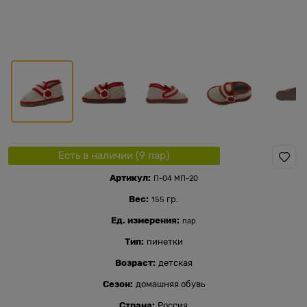
Есть в наличии (
9
пар
)
Артикул:
П-04 МП-20
Вес:
гр.
155
Ед. измерения:
пар
Тип:
пинетки
Возраст:
детская
Сезон:
домашняя обувь
Страна:
Россия