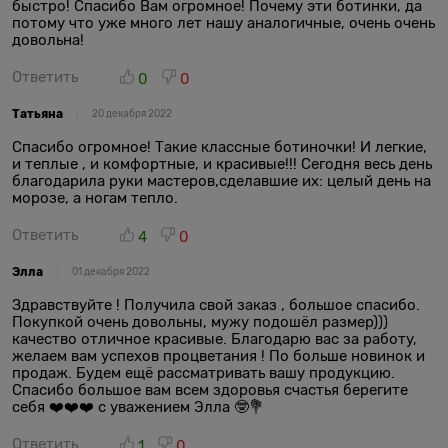
быстро! Спасибо Вам огромное! Почему эти ботинки, да
потому что уже много лет нашу аналогичные, очень очень
довольна!
Ответить
0
0
Татьяна
20 декабря 2022
Спасибо огромное! Такие классные ботиночки! И легкие,
и теплые , и комфортные, и красивые!!! Сегодня весь день
благодарила руки мастеров,сделавшие их: целый день на
морозе, а ногам тепло.
Ответить
4
0
Элла
01 декабря 2022
Здравствуйте ! Получила свой заказ , большое спасибо.
Покупкой очень довольны, мужу подошёл размер)))
качество отличное красивые. Благодарю вас за работу,
желаем вам успехов процветания ! По больше новинок и
продаж. Будем ещё рассматривать вашу продукцию.
Спасибо большое вам всем здоровья счастья берегите
себя ❤️❤️❤️ с уважением Элла 🤓💐
Ответить
1
0