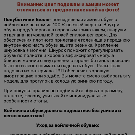
Внимание: цвет подошвы и замши может
отличаться от предоставленной на фото!
Полуботинки Белль
- повседневная зимняя обувь с
войлочным верхом из 100 % овечьей шерсти. Внутри
обувь продублирована ворсовым трикотажем, снаружи
отделана натуральной кожей спилок-велюром. Для
обеспечения плотного прилегания голенища в переднюю
внутреннюю часть обуви вшита резинка. Крепление
шнуровка + молния. Шнурок поможет отрегулировать
обувь по полноте и хорошо зафиксировать ногу, а
боковая молния с внутренней стороны ботинок позволит
быстро и легко снимать и надевать обувь. Рельефная
подошва из материала ТЭП обеспечит хорошую
амортизацию при ходьбе. Вы можете смело выбирать эту
модель для прогулок в холодную зимнюю погоду.
При покупке правильно подбирайте обувь по размеру,
полноте, фасону, учитывайте индивидуальные
особенности стопы.
Войлочная обувь должна надеваться без усилия и
легко сниматься!
Уход за войлочной обувью:
-периодически обрабатывать поверхность войлочной