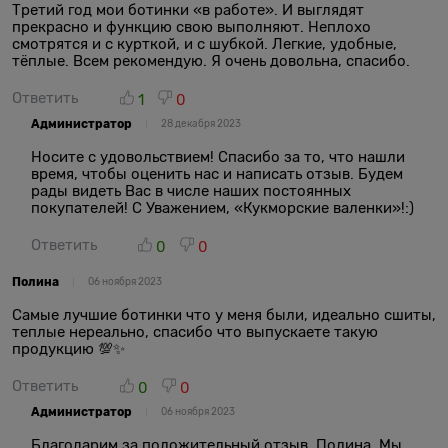
Третий год мои ботинки «в работе». И выглядят
прекрасно и функцию свою выполняют. Неплохо
смотрятся и с курткой, и с шубкой. Легкие, удобные,
тёплые. Всем рекомендую. Я очень довольна, спасибо.
Ответить
1
0
Администратор
28 декабря 2023
Носите с удовольствием! Спасибо за то, что нашли
время, чтобы оценить нас и написать отзыв. Будем
рады видеть Вас в числе наших постоянных
покупателей! С Уважением, «Кукморские валенки»!:)
Ответить
0
0
Полина
06 ноября 2023
Самые лучшие ботинки что у меня были, идеально сшиты,
теплые нереально, спасибо что выпускаете такую
продукцию 💯✨
Ответить
0
0
Администратор
06 ноября 2023
Благодарим за положительный отзыв, Полина. Мы