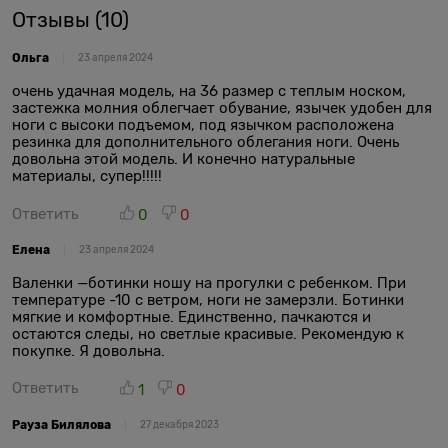
Отзывы
(10)
Ольга
23 апреля 2024
очень удачная модель, на 36 размер с теплым носком,
застежка молния облегчает обувание, язычек удобен для
ноги с высоки подъемом, под язычком расположена
резинка для дополнительного облегания ноги. Очень
довольна этой модель. И конечно натуральные
материалы, супер!!!!!
Ответить
0
0
Елена
23 апреля 2024
Валенки —ботинки ношу на прогулки с ребенком. При
температуре -10 с ветром, ноги не замерзли. Ботинки
мягкие и комфортные. Единственно, пачкаются и
остаются следы, но светлые красивые. Рекомендую к
покупке. Я довольна.
Ответить
1
0
Рауза Билялова
27 декабря 2023