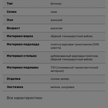
Тип
ботинки
Сезон
зима
Пол
женский
Возраст
взрослая
Материал верха
обувной тонкошерстный войлок
Материал подклада
полотно ворсовое трикотажное (50%
шерсть)
Материал стельки
дублированный ворсовым полотном,
обувной тонкошерстный войлок
Материал подошвы
ТЭП (полимерный термопластичный
материал)
Отделка
спилок-велюр
Застежка
молния, шнуровка
Все характеристики