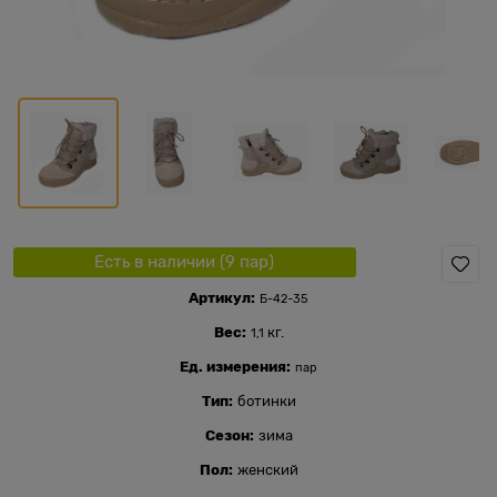
Есть в наличии (
9
пар
)
Артикул:
Б-42-35
Вес:
кг.
1,1
Ед. измерения:
пар
Тип:
ботинки
Сезон:
зима
Пол:
женский