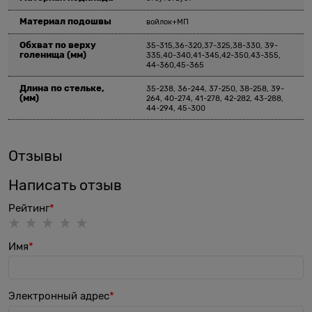
Материал подошвы
войлок+МП
Обхват по верху
35-315,36-320,37-325,38-330, 39-
голенища
(мм)
335,40-340,41-345,42-350,43-355,
44-360,45-365
Длина по стельке,
35-238, 36-244, 37-250, 38-258, 39-
(мм)
264, 40-274, 41-278, 42-282, 43-288,
44-294, 45-300
Отзывы
Написать отзыв
Рейтинг
Имя
Электронный адрес