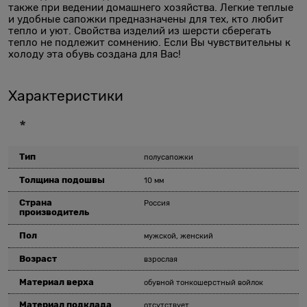
также при ведении домашнего хозяйства. Легкие теплые
и удобные сапожки предназначены для тех, кто любит
тепло и уют. Свойства изделий из шерсти сберегать
тепло не подлежит сомнению. Если Вы чувствительны к
холоду эта обувь создана для Вас!
Характеристики
*
Тип
полусапожки
Толщина подошвы
10 мм
Страна
Россия
производитель
Пол
мужской, женский
Возраст
взрослая
Материал верха
обувной тонкошерстный войлок
Материал подклада
отсутствует