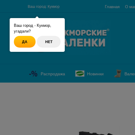
Главная
О ма
Ваш город:
Кукмор
Ваш город - Кукмор,
угадали?
ДА
НЕТ
Распродажа
Новинки
Вале