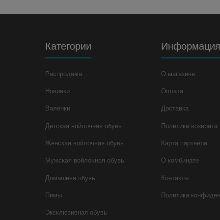
Категории
Информаци
Распродажа
О магазине
Новинки
Оплата
Валенки
Доставка
Детская войлочная обувь
Политика возврата
Женская войлочная обувь
Карта партнера
Мужская войлочная обувь
О комбинате
Домашняя обувь
Контакты
Пимы
Политика конфиде
Эксклюзивная обувь