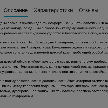
Описание
Характеристики
Отзывы
аждый элемент призван дарить комфорт и защищать,
сапожки «Лео
щит от холода, созданный с любовью к каждому маленькому шагу. И
у ребенку непревзойденное удобство и безопасность в любую пог
льного войлока. Этот благородный материал, согревающий лучше 
авая оптимальный микроклимат. Внутренняя отделка из ворсового 
еальное сочетание для нежной детской кожи, требующей особой за
ов детской обуви, и «Лео» полностью соответствуют этому требов
ым и легким. Элегантная отделка из декоративной тесьмы придает
ько украшают сапожки, но и значительно повышают их износостойко
 в пользу безопасности и долговечности. Этот материал отличает
шивной метод крепления подошвы — это гарантия прочности соеди
стелька, дублированная войлочным трикотажем, обеспечивает пре
имально комфортным.