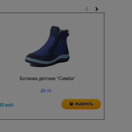
Ботинки детские "Симба"
ДБ-02
ВЫБРАТЬ
92
 руб.
4 592
 руб.