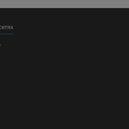
сетях
е