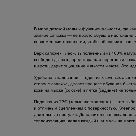
В мире детской моды и функциональности, где к
зимние сапожки — не просто обувь, а настоящий 
современные технологии, чтобы обеспечить вашем
Верх сапожек «Лео», выполненный из 100% натура
свободно дышать, предотвращая перегрев и созд
шерсти, дарит ощущение мягкости и уюта. Это ид
Удобство в надевании — один из ключевых аспект
стороне сапожка, делает процесс обувания быстр
кожи на мыске (союзке) и пятке (задинке) не тол
Подошва из ТЭП (термоэластопласта) — это выбор
и отличным сцеплением с поверхностью. Клеепро
длительные прогулки. Дополнительная вкладная 
теплоизоляцию, делая каждый шаг малыша макс