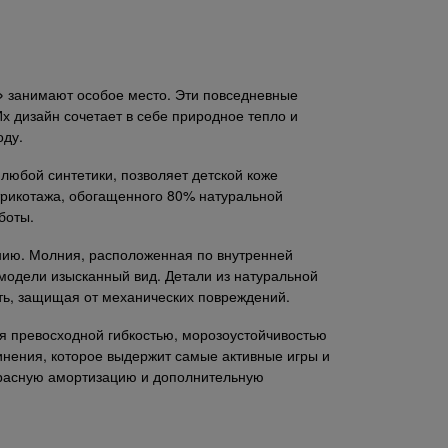
»
занимают особое место. Эти повседневные
х дизайн сочетает в себе природное тепло и
оду.
любой синтетики, позволяет детской коже
трикотажа, обогащенного 80% натуральной
боты.
анию. Молния, расположенная по внутренней
 модели изысканный вид. Детали из натуральной
сть, защищая от механических повреждений.
ся превосходной гибкостью, морозоустойчивостью
нения, которое выдержит самые активные игры и
красную амортизацию и дополнительную