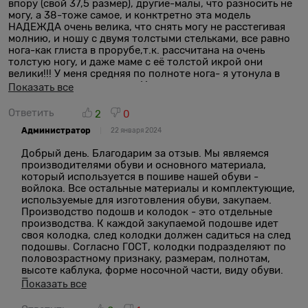
впору (свой 37,5 размер), другие-малы, что разносить не
могу, а 38-тоже самое, и конктретно эта модель
НАДЕЖДА очень велика, что снять могу не расстегивая
молнию, и ношу с двумя толстыми стельками, все равно
нога-как глиста в прорубе,т.к. рассчитана на очень
толстую ногу, и даже маме с её толстой икрой они
велики!!! У меня средняя по полноте нога- я утонула в
голенище, и в щиколодке. И эти сапоги смотрятся из-за
Показать все
этого на ноге, как обычные громоздкие валенки! И хоть
советовали в кол.центре-писать свой размер в
Ответить
2
0
комментарии, не помогло-все равно на это не обращают
Администратор
внимание, те,кто собирает заказ, т.к. и кеды УРАГАН 38-
22 января 2024
го размера, также сильно велики, а 37-й размер туфель-
Добрый день. Благодарим за отзыв. Мы являемся
лоферов РИНА - малы так, что не помогла
производителями обуви и основного материала,
принудительная разноска деревянной колодкой с
который используется в пошиве нашей обуви -
увлажнением, и доп.носка -все равно пальцы сильно
войлока. Все остальные материалы и комплектующие,
жмёт!!! А 36-й берцы МАРГО-смогла разносить на свой
используемые для изготовления обуви, закупаем.
размер с легкостью, вынув сначала вторую стельку. А
Производство подошв и колодок - это отдельные
знакомая брала черные другой модели АМАНТА сапоги на
производства. К каждой закупаемой подошве идет
свой 36-й, так посчитала по стельке, и заказала 39-й, и
своя колодка, след колодки должен садиться на след
ей только только. И даже, сравнив стельки всех 37-х
подошвы. Согласно ГОСТ, колодки подразделяют по
купленных размеров вашей обуви: лоферов РИНА,
половозрастному признаку, размерам, полнотам,
домашних ПИМЫ, и сапог САТИ, -у всех разная длина
высоте каблука, форме носочной части, виду обуви.
внутренней стельки одного и того же размера в 1см. КАК
Поэтому нельзя использовать одну и ту же колодку
ТАКОЕ МОЖЕТ БЫТЬ???? КАК МОЖЕТ БЫТЬ РАЗНАЯ
Показать все
для разного вида обуви.
КОЛОДКА И ЛИНЕЙКА В ОДНОЙ ОРГАНИЗАЦИИ а на
разные модели обуви, КОТОРАЯ САМА ШЬЕТ ОБУВЬ!!! ВОТ