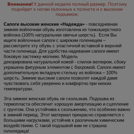
Внимание!
У данной модели полный размер. Поэтому
подойдет к ногам склонных к полноте и с высоким
подъемом.
Сапоги высокие женские «Надежда»
- повседневная
зимняя войлочная обувь изготовлена из тонкошерстного
войлока (100% натуральная овечья шерсть). Если Вы
ищите войлочные сапоги с широким голенищем –
рассмотрите эту обувь с эластичной вставкой в верхней
части голенища. Для удобства надевания сапоги имеют
боковую застежку-молнию. Модель
декорирована натуральной кожей - спилок-велюром, сбоку
украшена фигурным элементом с бахромой. Сапоги имеют
дополнительную вкладную стельку из войлока – 100%
шерсть. Зимние высокие сапоги позволят каждой даме
чувствовать себя уверенно и комфортно при низких
температурах.
Эта зимняя женская обувь не скользкая. Подошва из
термопласта обеспечит хорошую амортизацию и сцепление
с грунтом. Она устойчива к скольжению, что особенно важно
в зимний период. Этот материал прекрасно справляется с
большими нагрузками, устойчив к различным химическим
воздействиям. С такой подошвой вам не страшна
гололедица!