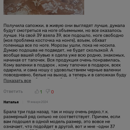
Получила сапожки, в живую они выглядят лучше, думала
будут смотреться на ноге объемными, но все оказалось
лучше. На свой 39 взяла 39, все подошло, ноге свободно
(моя проблема косточка на нонге), взъем, обхват
голенища все по ноге. Морозы ушли, пока не носила.
Думаю подошва не подведет, не будет скользкой. А
вообще вашей обувью я одела уже всю родню, знакомых,
начиная от тапочек. Вся продукция очень понравилась.
Кому валенки в подарок , кому тапочки в подарок, всех
одарила, и сама ношу с удовольствием черные валенки
повседневно, белые на выход, а теперь и в сапожках буду
щеголять на работу. Спасибо вам большое.
Показать все
Ответить
1
0
Наталья
19 января 2024
Брала три года назад. так и ношу очень редко,т.к.
размерный ряд сильно не соответствует. Причем, если
вам подошел в одной модель размер, это вовсе не
означает, что подойдет в другой, вот и мне -одни 37