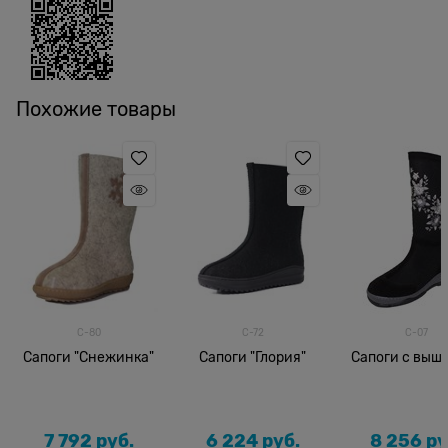
Похожие товары
С-80
С-72
С-07
Сапоги "Снежинка"
Сапоги "Глория"
Сапоги с выш
7 792
 руб.
6 224
 руб.
8 256
 ру