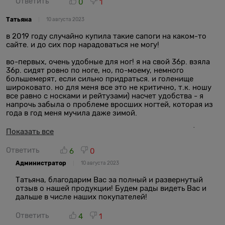
Ответить
0
1
и решайте как заказывать обувь по интернету, без
примерки, и с платным возвратом, равным трети
Татьяна
10 августа 2023
стоимости обуви!!! К слову -САТИ 37-го размера мне
подошли, без внутренней доп.стельки, как и тапки 37-го
в 2019 году случайно купила такие сапоги на каком-то
размера, а полусапожки домашние с отделкой даже 36-
сайте. и до сих пор нарадоваться не могу!
го размера были впору! Очень жаль , что у вашего
магазина нет реальных магазинов, хотя бы в крупных
во-первых, очень удобные для ног! я на свой 36р. взяла
городах, чтоб в живую померить обувь, т.к. это просто
36р. сидят ровно по ноге, но, по-моему, немного
лотерея с покупкой через интернет-магазин обуви,
большемерят, если сильно придраться. и голенище
подойдет-не подойдет?!
широковато. но для меня все это не критично, т.к. ношу
все равно с носками и рейтузами) насчет удобства - я
напрочь забыла о проблеме вросших ногтей, которая из
года в год меня мучила даже зимой.
во-вторых, подошва нескользящая. для меня этот фактор
Показать все
очень важен, сами понимаете, никто зимой с переломами
в больницу не хочет.
Ответить
6
0
Администратор
в-третьих, очень теплые и дышащие. а мерзлячка я еще
10 августа 2023
та! эти сапоги я начинаю носить сразу с первым снегом и
Татьяна, благодарим Вас за полный и развернутый
до проталин, практически) снег у нас в Якутии выпадает
отзыв о нашей продукции! Будем рады видеть Вас и
уже в октябре и лежит где-то до апреля. еще один
дальше в числе наших покупателей!
немаловажный фактор - в этих сапогах спокойно могу
ходить в помещении хоть целый день.
при сильных морозах, до -45, например, я надеваю еще
Ответить
4
1
теплые носки и могу спокойно дойти до работы пешком -