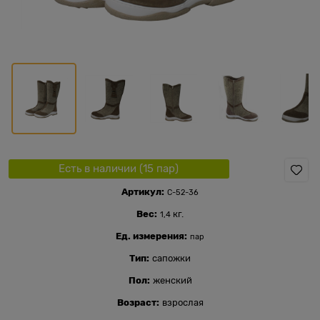
Есть в наличии (
15
пар
)
Артикул:
С-52-36
Вес:
кг.
1,4
Ед. измерения:
пар
Тип:
сапожки
Пол:
женский
Возраст:
взрослая