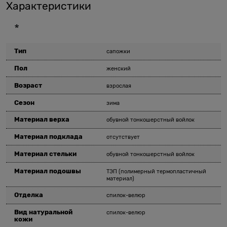
Характеристики
*
Тип
сапожки
Пол
женский
Возраст
взрослая
Сезон
зима
Материал верха
обувной тонкошерстный войлок
Материал подклада
отсутствует
Материал стельки
обувной тонкошерстный войлок
Материал подошвы
ТЭП (полимерный термопластичный
материал)
Отделка
спилок-велюр
Вид натуральной
спилок-велюр
кожи