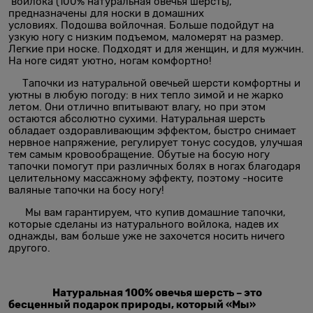
войлока (100% натуральная овечья шерсть),
предназначены для носки в домашних
условиях. Подошва войлочная. Больше подойдут на
узкую ногу с низким подъемом, маломерят на размер.
Легкие при носке. Подходят и для женщин, и для мужчин.
На ноге сидят уютно, ногам комфортно!
Тапочки из натуральной овечьей шерсти комфортны и
уютны в любую погоду: в них тепло зимой и не жарко
летом. Они отлично впитывают влагу, но при этом
остаются абсолютно сухими. Натуральная шерсть
обладает оздоравливающим эффектом, быстро снимает
нервное напряжение, регулирует тонус сосудов, улучшая
тем самым кровообращение. Обутые на босую ногу
тапочки помогут при различных болях в ногах благодаря
целительному массажному эффекту, поэтому -носите
валяные тапочки на босу ногу!
Мы вам гарантируем, что купив домашние тапочки,
которые сделаны из натурального войлока, надев их
однажды, вам больше уже не захочется носить ничего
другого.
Натуральная 100% овечья шерсть – это
бесценный подарок природы, который «Мы»