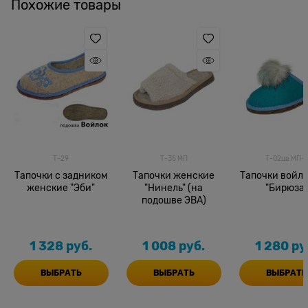
Похожие товары
Т-29
Т-35 МП
Т-02цв МП-1
Тапочки с задником
Тапочки женские
Тапочки войл
женские "Эби"
"Нинель" (на
"Бирюза"
подошве ЭВА)
1 328
 руб.
1 008
 руб.
1 280
 ру
ВЫБРАТЬ
ВЫБРАТЬ
ВЫБРАТЬ