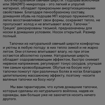
100% натуральной овечьей шерсти. Подошва войлочная
или ЭВА(МП)-микропора - это легкий и упругий
материал, обладает прекрасными амортизационными
свойствами. Благодаря пенообразному составу,
домашняя обувь на подошве МП хорошо пружинится,
легко восстанавливает свои формы, сохраняет тепло, не
пропускает холод и не впитывают влагу. Тапочки "
Греция" декорированы тесьмой, предназначены для
носки в домашних условиях. Носок открытый. Размер
полный.
Тапочки из натуральной овечьей шерсти комфортны
и уютны в любую погоду: в них тепло зимой и не жарко
летом. Они отлично впитывают влагу, но при этом
остаются абсолютно сухими. Натуральная шерсть
обладает оздоравливающим эффектом, быстро снимает
нервное напряжение, регулирует тонус сосудов, улучшая
тем самым кровообращение. Обутые на босую ногу
тапочки помогут при различных болях в ногах благодаря
целительному массажному эффекту, поэтому -носите
валяные тапочки на босу ногу!
Мы вам гарантируем, что купив домашние тапочки,
которые сделаны из натурального войлока, надев их
однажды, вам больше уже не захочется носить ничего
другого.