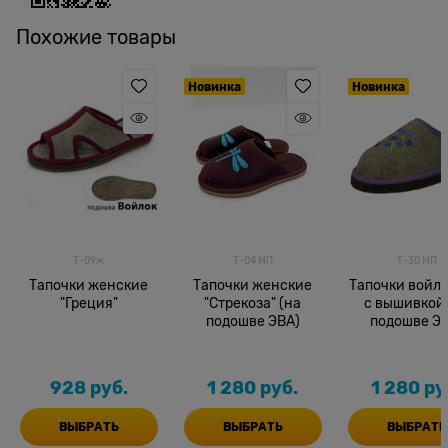
Похожие товары
Новинка
Новинка
Т-09ж
Т-04 МП
Т-30 МП
Тапочки женские
Тапочки женские
Тапочки войл
"Греция"
"Стрекоза" (на
с вышивкой 
подошве ЭВА)
подошве ЭВ
928
 руб.
1 280
 руб.
1 280
 ру
ВЫБРАТЬ
ВЫБРАТЬ
ВЫБРАТЬ